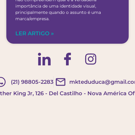
importância de uma identidade visual,
principalmente quando o assunto é uma
marca/empresa.
LER ARTIGO »
(21) 98805-2283
mkteduduca@gmail.c
ther King Jr, 126 - Del Castilho - Nova América Off