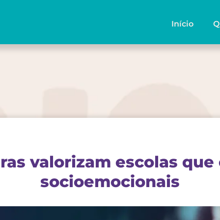
Início
Q
eiras valorizam escolas que
socioemocionais